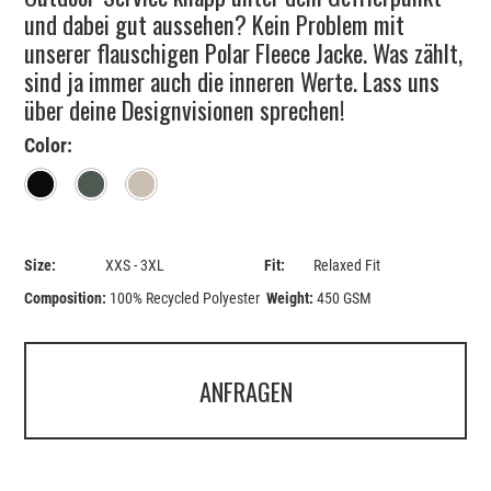
und dabei gut aussehen? Kein Problem mit
unserer flauschigen Polar Fleece Jacke. Was zählt,
sind ja immer auch die inneren Werte. Lass uns
über deine Designvisionen sprechen!
Color:
Black
Khaki
Desert
Size:
XXS - 3XL
Fit:
Relaxed Fit
Composition:
100% Recycled Polyester
Weight:
450 GSM
ANFRAGEN