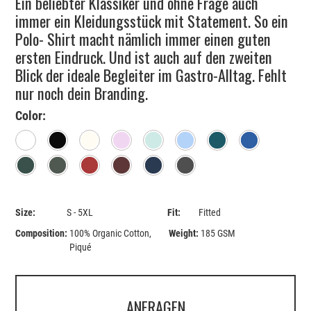
Ein beliebter Klassiker und ohne Frage auch
immer ein Kleidungsstück mit Statement. So ein
Polo- Shirt macht nämlich immer einen guten
ersten Eindruck. Und ist auch auf den zweiten
Blick der ideale Begleiter im Gastro-Alltag. Fehlt
nur noch dein Branding.
Color:
White
Black
Natural
Pink
Caribbean Blue
Sky
Petrol
Royal Blue
Bottle Green
Khaki
Red
Burgundy
Navy
Anthracite
Size:
S - 5XL
Fit:
Fitted
Composition:
100% Organic Cotton,
Weight:
185 GSM
Piqué
ANFRAGEN