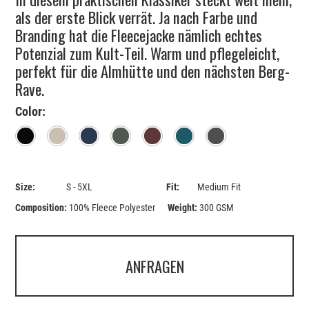
als der erste Blick verrät. Ja nach Farbe und
Branding hat die Fleecejacke nämlich echtes
Potenzial zum Kult-Teil. Warm und pflegeleicht,
perfekt für die Almhütte und den nächsten Berg-
Rave.
Color:
Black
Desert
Navy
Khaki
Burgundy
Petrol
Anthracite
Size:
S - 5XL
Fit:
Medium Fit
Composition:
100% Fleece Polyester
Weight:
300 GSM
ANFRAGEN