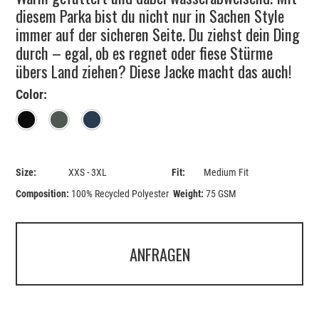
diesem Parka bist du nicht nur in Sachen Style
immer auf der sicheren Seite. Du ziehst dein Ding
durch – egal, ob es regnet oder fiese Stürme
übers Land ziehen? Diese Jacke macht das auch!
Color:
Black
Khaki
Navy
Size:
XXS - 3XL
Fit:
Medium Fit
Composition:
100% Recycled Polyester
Weight:
75 GSM
ANFRAGEN