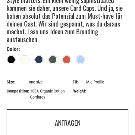
kommen sie daher, unsere Cord Caps. Und ja, sie
haben absolut das Potenzial zum Must-have für
deinen Gast. Wir sind gespannt, was du daraus
machst. Lass uns Ideen zum Branding
austauschen!
Color:
Black
Natural
Navy
Khaki
Heritage Brown
Sky
Size:
one size
Fit:
Mid Profile
Composition:
100% Organic Cotton
Weight:
-
Corduroy
ANFRAGEN