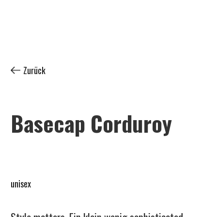
Zurück
Basecap Corduroy
unisex
Style matters. Ein klein wenig sophisticated