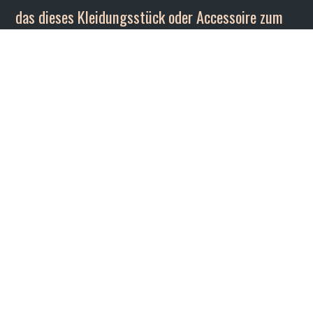
das dieses Kleidungsstück oder Accessoire zum
angesagten It-Piece macht.
Schreib uns